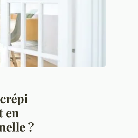
crépi
t en
nelle ?