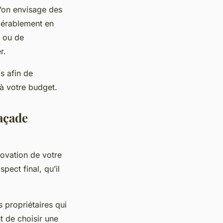
l’on envisage des
dérablement en
t ou de
r.
s afin de
 à votre budget.
façade
énovation de votre
pect final, qu’il
s propriétaires qui
nt de choisir une