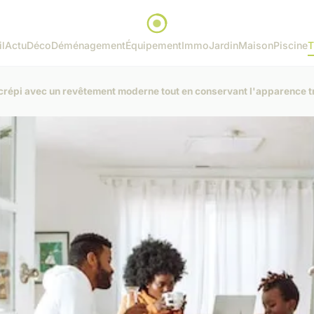
l
Actu
Déco
Déménagement
Équipement
Immo
Jardin
Maison
Piscine
T
répi avec un revêtement moderne tout en conservant l'apparence tr