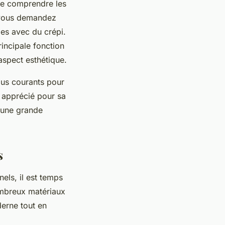
 de comprendre les
s vous demandez
des avec du crépi.
rincipale fonction
aspect esthétique.
plus courants pour
nt apprécié pour sa
r une grande
s
els, il est temps
ombreux matériaux
derne tout en