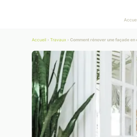
Accuei
Accueil
›
Travaux
›
Comment rénover une façade en c