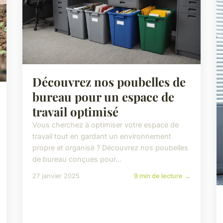
Découvrez nos poubelles de
bureau pour un espace de
travail optimisé
Vous cherchez à optimiser votre espace de
travail tout en gardant un environnement
propre et organisé ? Découvrez nos poubelles
de bureau conçues pour...
27 janvier 2025
9 min de lecture →