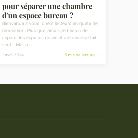
pour séparer une chambre
d'un espace bureau ?
Bienvenue à vous, chers lecteurs en quête de
rénovation. Plus que jamais, le besoin de
séparer les espaces de vie et de travail se fait
sentir. Mais c...
1 avril 2024
5 min de lecture →