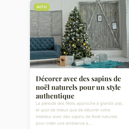
ACTU
Décorer avec des sapins de
noël naturels pour un style
authentique
La période des fêtes approche à grands pas,
et quoi de mieux que de décorer votre
intérieur avec des sapins de Noël naturels
pour créer une ambiance a...