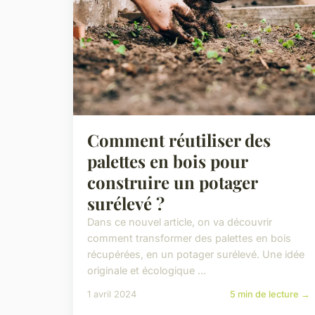
Comment réutiliser des
palettes en bois pour
construire un potager
surélevé ?
Dans ce nouvel article, on va découvrir
comment transformer des palettes en bois
récupérées, en un potager surélevé. Une idée
originale et écologique ...
1 avril 2024
5 min de lecture →