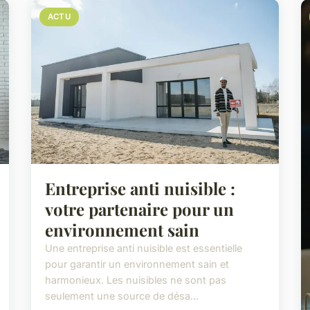
ACTU
Entreprise anti nuisible :
votre partenaire pour un
environnement sain
Une entreprise anti nuisible est essentielle
pour garantir un environnement sain et
harmonieux. Les nuisibles ne sont pas
seulement une source de désa...