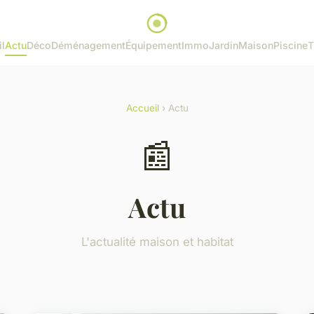
l
Actu
Déco
Déménagement
Équipement
Immo
Jardin
Maison
Piscine
T
Accueil
› Actu
📰
Actu
L'actualité maison et habitat