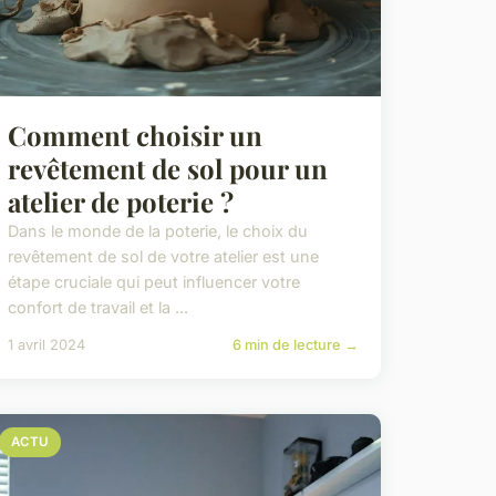
Comment choisir un
revêtement de sol pour un
atelier de poterie ?
Dans le monde de la poterie, le choix du
revêtement de sol de votre atelier est une
étape cruciale qui peut influencer votre
confort de travail et la ...
1 avril 2024
6 min de lecture →
ACTU