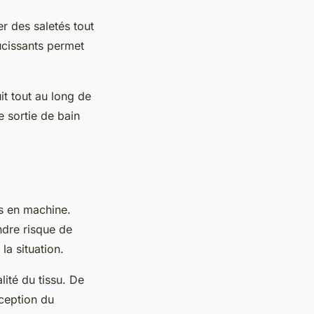
er des saletés tout
ucissants permet
it tout au long de
e sortie de bain
es en machine.
indre risque de
la situation.
lité du tissu. De
ception du