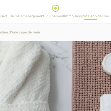
l
Actu
Déco
Déménagement
Équipement
Immo
Jardin
Maison
Piscine
T
retien d'une cape de bain