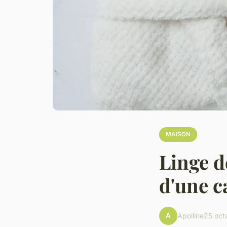
MAISON
Linge d
d'une c
A
Apolline
25 oct