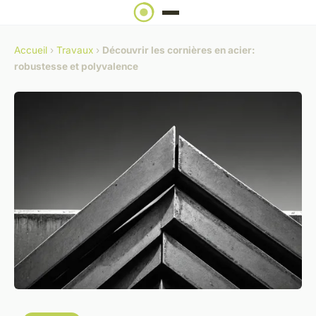
Accueil
›
Travaux
›
Découvrir les cornières en acier:
robustesse et polyvalence